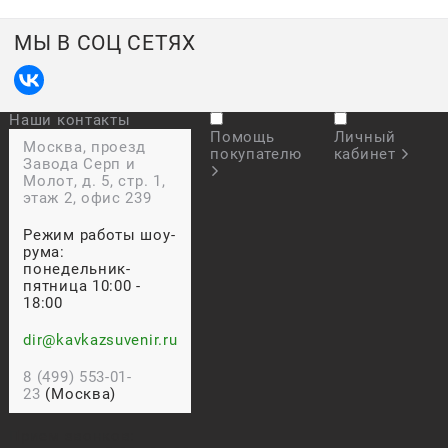
МЫ В СОЦ СЕТЯХ
Наши контакты
Помощь
Личный
Москва, проезд
покупателю
кабинет
Завода Серп и
Молот, д. 5, стр. 1,
этаж 2, офис 239
Режим работы шоу-
рума:
понедельник-
пятница 10:00 -
18:00
dir@kavkazsuvenir.ru
8 (499) 553-01-
23
(Москва)
Прием звонков: