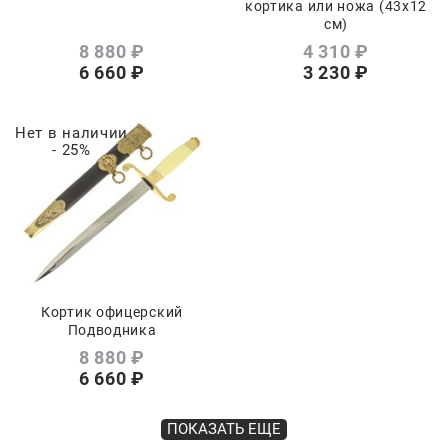
кортика или ножа (43х12
см)
8 880
 ₽
4 310
 ₽
6 660
 ₽
3 230
 ₽
Нет в наличии
- 25%
Кортик офицерский
Подводника
8 880
 ₽
6 660
 ₽
ПОКАЗАТЬ ЕЩЕ