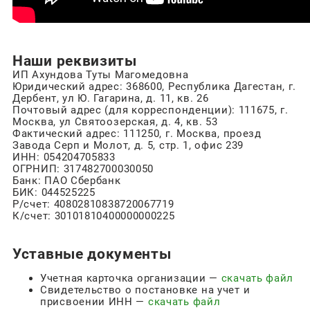
Наши реквизиты
ИП Ахундова Туты Магомедовна
Юридический адрес: 368600, Республика Дагестан, г.
Дербент, ул Ю. Гагарина, д. 11, кв. 26
Почтовый адрес (для корреспонденции): 111675, г.
Москва, ул Святоозерская, д. 4, кв. 53
Фактический адрес: 111250, г. Москва, проезд
Завода Серп и Молот, д. 5, стр. 1, офис 239
ИНН: 054204705833
ОГРНИП: 317482700030050
Банк: ПАО Сбербанк
БИК: 044525225
Р/счет: 40802810838720067719
К/счет: 30101810400000000225
Уставные документы
Учетная карточка организации —
скачать файл
Свидетельство о постановке на учет и
присвоении ИНН —
скачать файл