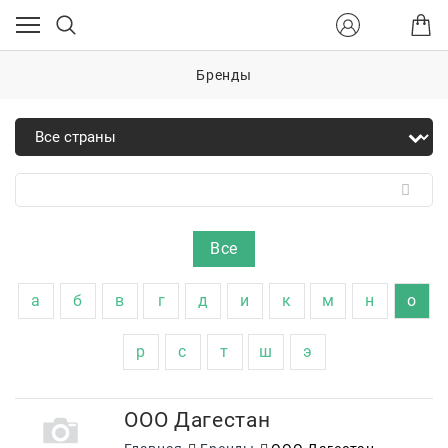
Бренды
Все
а
б
в
г
д
и
к
м
н
о
р
с
т
ш
э
ООО Дагестан