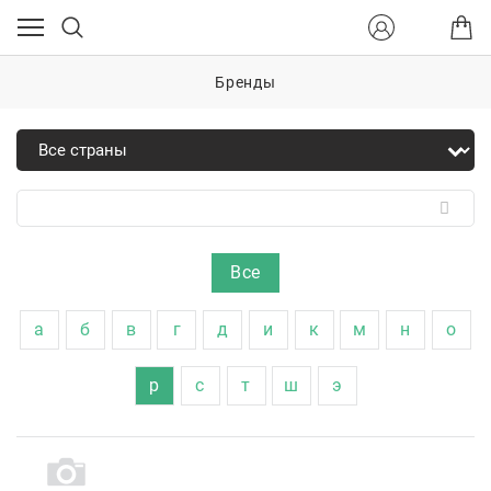
Бренды
Все
а
б
в
г
д
и
к
м
н
о
р
с
т
ш
э