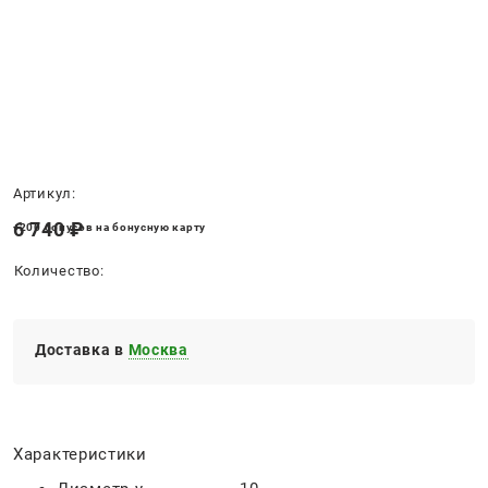
Нет в наличии
Артикул:
6 740
 ₽
+200 бонусов на бонусную карту
Количество:
Доставка в
Москва
Характеристики