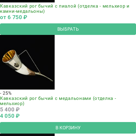
Кавказский рог бычий с пиалой (отделка - мельхиор и
камни-медальоны)
от
6 750
 ₽
ВЫБРАТЬ
- 25%
Кавказский рог бычий с медальонами (отделка -
мельхиор)
5 400
 ₽
4 050
 ₽
В КОРЗИНУ