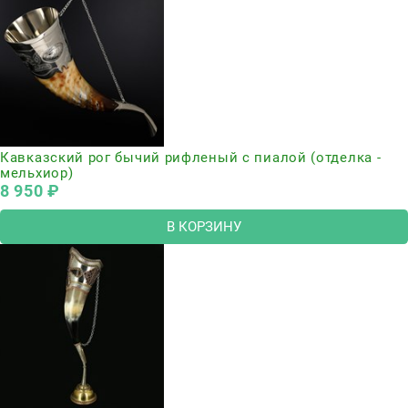
Кавказский рог бычий рифленый с пиалой (отделка -
мельхиор)
8 950
 ₽
В КОРЗИНУ