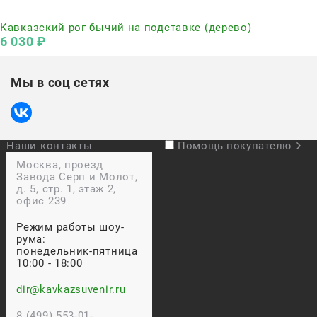
Нет в наличии
Кавказский рог бычий на подставке (дерево)
6 030
 ₽
Мы в соц сетях
Наши контакты
Помощь покупателю
Москва, проезд
Завода Серп и Молот,
д. 5, стр. 1, этаж 2,
офис 239
Режим работы шоу-
рума:
понедельник-пятница
10:00 - 18:00
dir@kavkazsuvenir.ru
8 (499) 553-01-