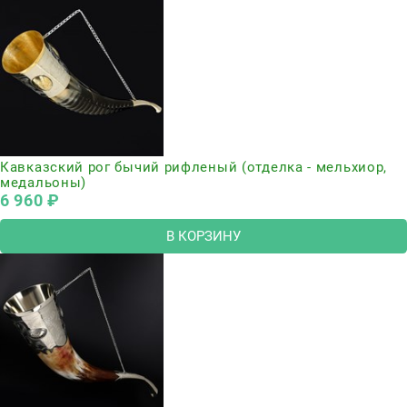
Кавказский рог бычий рифленый (отделка - мельхиор,
медальоны)
6 960
 ₽
В КОРЗИНУ