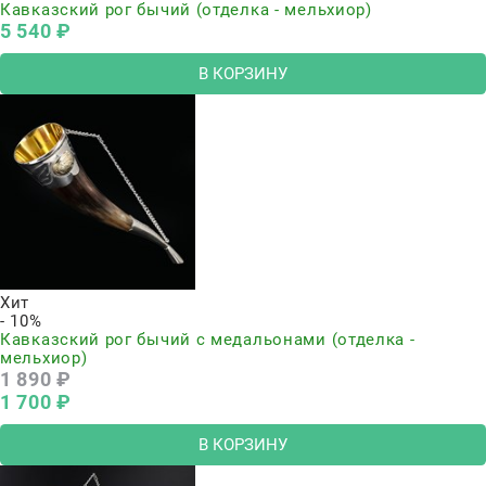
Кавказский рог бычий (отделка - мельхиор)
5 540
 ₽
В КОРЗИНУ
Хит
- 10%
Кавказский рог бычий с медальонами (отделка -
мельхиор)
1 890
 ₽
1 700
 ₽
В КОРЗИНУ