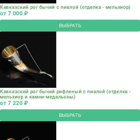
Кавказский рог бычий с пиалой (отделка - мельхиор)
от
7 000
 ₽
ВЫБРАТЬ
Кавказский рог бычий рифленый с пиалой (отделка -
мельхиор и камни-медальоны)
от
7 220
 ₽
ВЫБРАТЬ