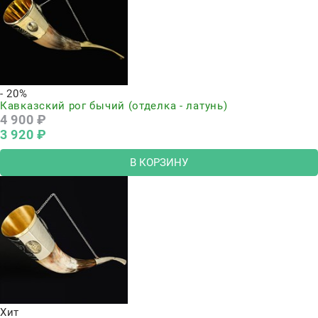
- 20%
Кавказский рог бычий (отделка - латунь)
4 900
 ₽
3 920
 ₽
В КОРЗИНУ
Хит