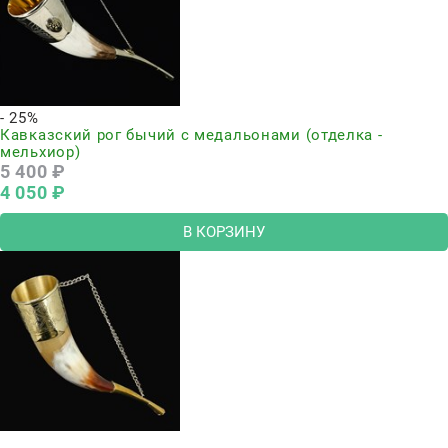
- 25%
Кавказский рог бычий с медальонами (отделка -
мельхиор)
5 400
 ₽
4 050
 ₽
В КОРЗИНУ