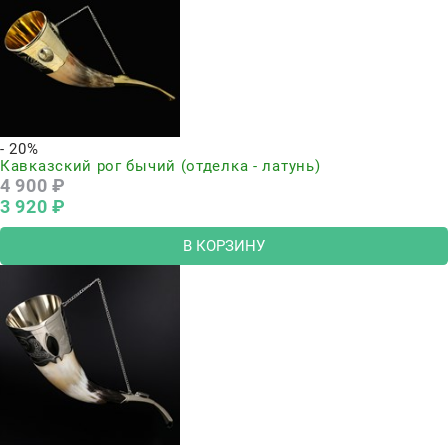
- 20%
Кавказский рог бычий (отделка - латунь)
4 900
 ₽
3 920
 ₽
В КОРЗИНУ