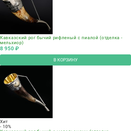
Кавказский рог бычий рифленый с пиалой (отделка -
мельхиор)
8 950
 ₽
В КОРЗИНУ
Хит
- 10%