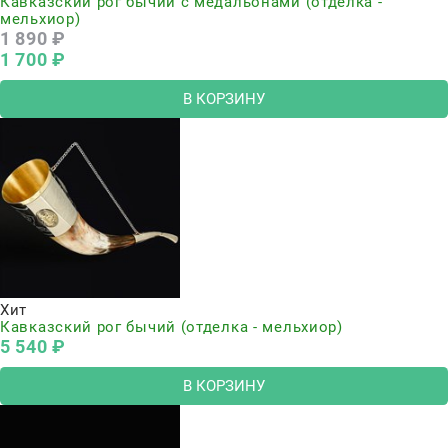
Кавказский рог бычий с медальонами (отделка -
мельхиор)
1 890
 ₽
1 700
 ₽
В КОРЗИНУ
Хит
Кавказский рог бычий (отделка - мельхиор)
5 540
 ₽
В КОРЗИНУ