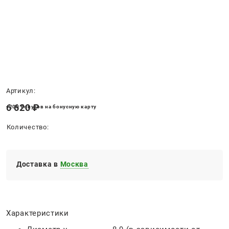
Нет в наличии
Артикул:
6 620
 ₽
+200 бонусов на бонусную карту
Количество:
Доставка в
Москва
Характеристики