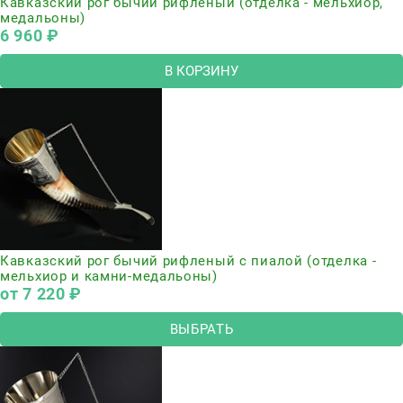
Кавказский рог бычий рифленый (отделка - мельхиор,
медальоны)
6 960
 ₽
В КОРЗИНУ
Кавказский рог бычий рифленый с пиалой (отделка -
мельхиор и камни-медальоны)
от
7 220
 ₽
ВЫБРАТЬ