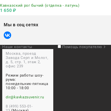
Нет в наличии
Кавказский рог бычий (отделка - латунь)
1 650
 ₽
Мы в соц сетях
Наши контакты
Помощь покупателю
Москва, проезд
Завода Серп и Молот,
д. 5, стр. 1, этаж 2,
офис 239
Режим работы шоу-
рума:
понедельник-пятница
10:00 - 18:00
dir@kavkazsuvenir.ru
8 (499) 553-01-
23
(Москва)