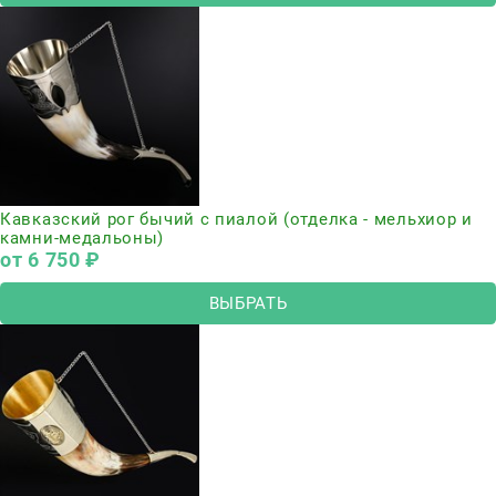
Кавказский рог бычий с пиалой (отделка - мельхиор и
камни-медальоны)
от
6 750
 ₽
ВЫБРАТЬ