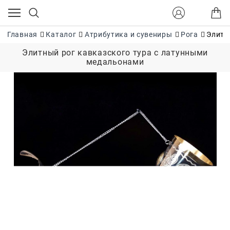
Главная
Каталог
Атрибутика и сувениры
Рога
Элитн
Элитный рог кавказского тура c латунными
медальонами