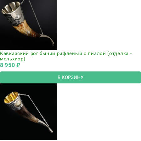
Кавказский рог бычий рифленый с пиалой (отделка -
мельхиор)
8 950
 ₽
В КОРЗИНУ