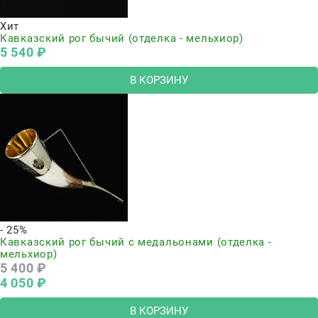
Хит
Кавказский рог бычий (отделка - мельхиор)
5 540
 ₽
В КОРЗИНУ
- 25%
Кавказский рог бычий с медальонами (отделка -
мельхиор)
5 400
 ₽
4 050
 ₽
В КОРЗИНУ