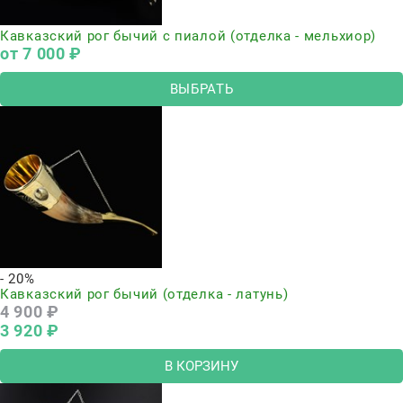
Кавказский рог бычий с пиалой (отделка - мельхиор)
от
7 000
 ₽
ВЫБРАТЬ
- 20%
Кавказский рог бычий (отделка - латунь)
4 900
 ₽
3 920
 ₽
В КОРЗИНУ