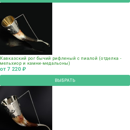
Кавказский рог бычий рифленый с пиалой (отделка -
мельхиор и камни-медальоны)
от
7 220
 ₽
ВЫБРАТЬ