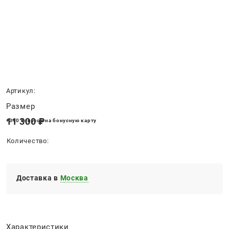
Нет в наличии
Артикул:
Размер
11 300
 ₽
+340 бонусов на бонусную карту
Количество:
Доставка в
Москва
Характеристики