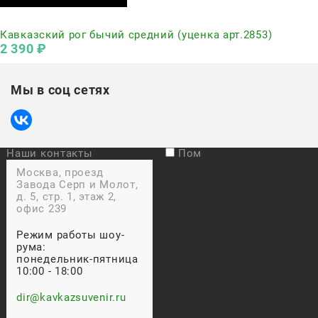
Нет в наличии
Кавказский рог бычий средний (уценка арт.2853)
2 390
 ₽
Мы в соц сетях
Наши контакты
Пом
Москва, проезд
Завода Серп и Молот,
д. 5, стр. 1, этаж 2,
офис 239
Режим работы шоу-
рума:
понедельник-пятница
10:00 - 18:00
dir@kavkazsuvenir.ru