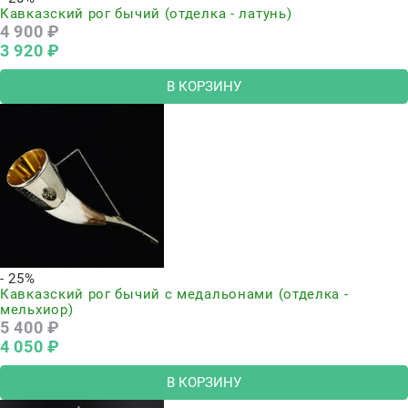
Кавказский рог бычий (отделка - латунь)
4 900
 ₽
3 920
 ₽
В КОРЗИНУ
- 25%
Кавказский рог бычий с медальонами (отделка -
мельхиор)
5 400
 ₽
4 050
 ₽
В КОРЗИНУ