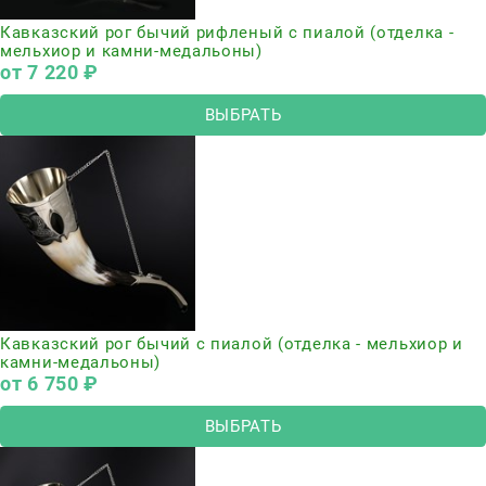
Кавказский рог бычий рифленый с пиалой (отделка -
мельхиор и камни-медальоны)
от
7 220
 ₽
ВЫБРАТЬ
Кавказский рог бычий с пиалой (отделка - мельхиор и
камни-медальоны)
от
6 750
 ₽
ВЫБРАТЬ