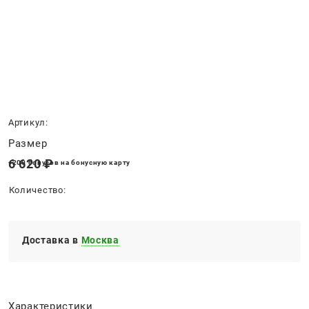
Нет в наличии
Артикул:
Размер
6 620
 ₽
+200 бонусов на бонусную карту
Количество:
Доставка в
Москва
Характеристики