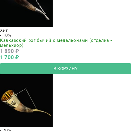
Хит
- 10%
Кавказский рог бычий с медальонами (отделка -
мельхиор)
1 890
 ₽
1 700
 ₽
В КОРЗИНУ
- 20%