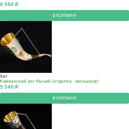
6 960
 ₽
В КОРЗИНУ
Хит
Кавказский рог бычий (отделка - мельхиор)
5 540
 ₽
В КОРЗИНУ