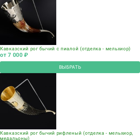
Кавказский рог бычий с пиалой (отделка - мельхиор)
от
7 000
 ₽
ВЫБРАТЬ
Кавказский рог бычий рифленый (отделка - мельхиор,
медальоны)