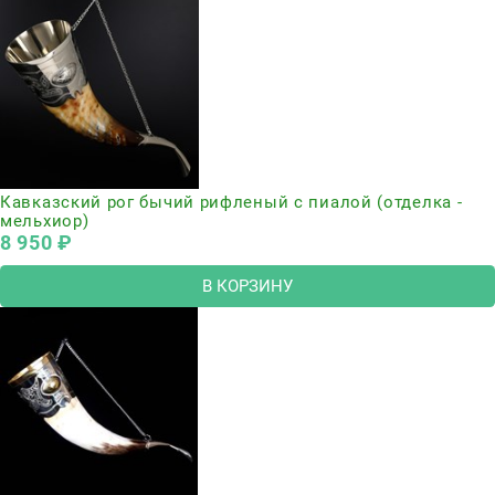
Кавказский рог бычий рифленый с пиалой (отделка -
мельхиор)
8 950
 ₽
В КОРЗИНУ