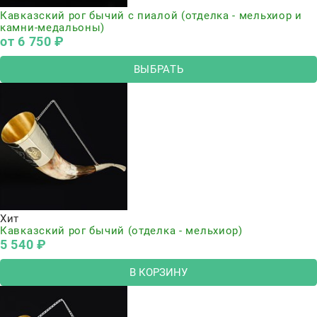
Кавказский рог бычий с пиалой (отделка - мельхиор и
камни-медальоны)
от
6 750
 ₽
ВЫБРАТЬ
Хит
Кавказский рог бычий (отделка - мельхиор)
5 540
 ₽
В КОРЗИНУ