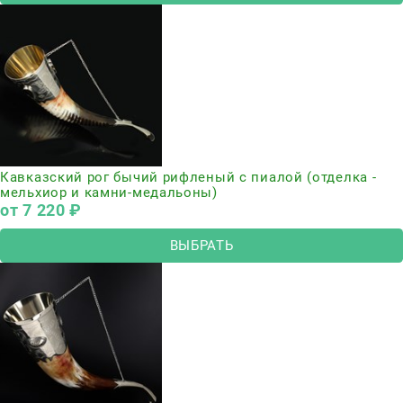
Кавказский рог бычий рифленый с пиалой (отделка -
мельхиор и камни-медальоны)
от
7 220
 ₽
ВЫБРАТЬ