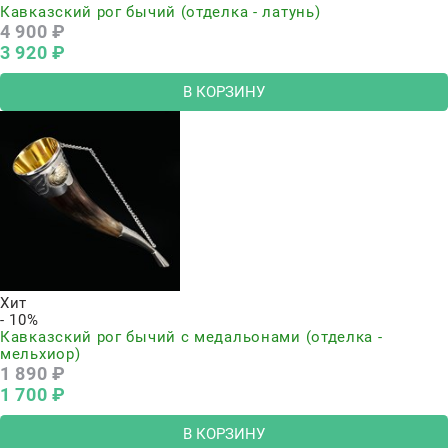
Кавказский рог бычий (отделка - латунь)
4 900
 ₽
3 920
 ₽
В КОРЗИНУ
Хит
- 10%
Кавказский рог бычий с медальонами (отделка -
мельхиор)
1 890
 ₽
1 700
 ₽
В КОРЗИНУ