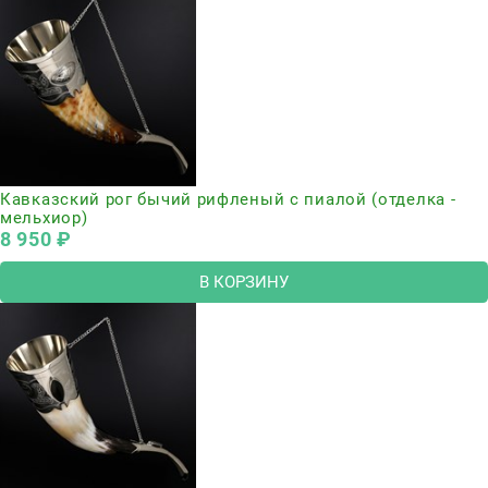
Кавказский рог бычий рифленый с пиалой (отделка -
мельхиор)
8 950
 ₽
В КОРЗИНУ