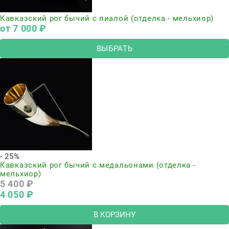
Кавказский рог бычий с пиалой (отделка - мельхиор)
от
7 000
 ₽
ВЫБРАТЬ
- 25%
Кавказский рог бычий с медальонами (отделка -
мельхиор)
5 400
 ₽
4 050
 ₽
В КОРЗИНУ