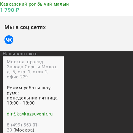
Кавказский рог бычий малый
1 790
 ₽
Мы в соц сетях
Наши контакты
Москва, проезд
Завода Серп и Молот,
д. 5, стр. 1, этаж 2,
офис 239
Режим работы шоу-
рума:
понедельник-пятница
10:00 - 18:00
dir@kavkazsuvenir.ru
8 (499) 553-01-
23
(Москва)