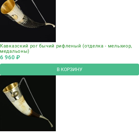
Кавказский рог бычий рифленый (отделка - мельхиор,
медальоны)
6 960
 ₽
В КОРЗИНУ
Нет в наличии