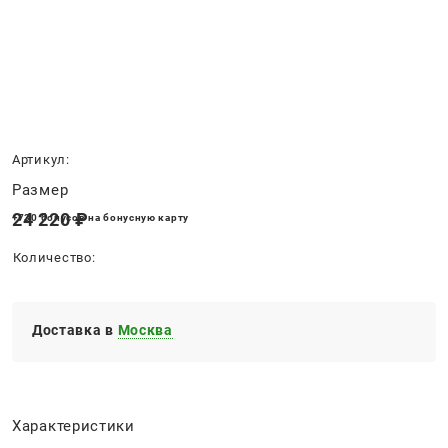
Нет в наличии
Артикул:
Размер
24 220
 ₽
+730 бонусов на бонусную карту
Количество:
Доставка в
Москва
Характеристики