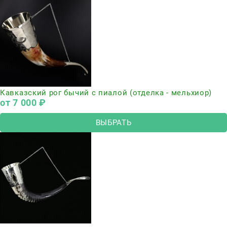
Кавказский рог бычий с пиалой (отделка - мельхиор)
от
7 000
 ₽
ВЫБРАТЬ