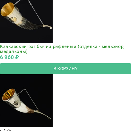
Кавказский рог бычий рифленый (отделка - мельхиор,
медальоны)
6 960
 ₽
В КОРЗИНУ
- 25%