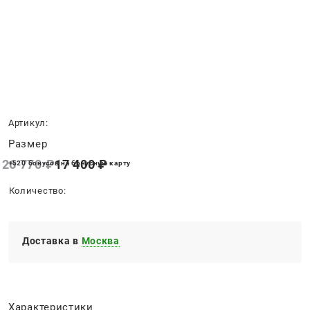
Нет в наличии
Артикул:
Размер
26 770
 ₽
17 400
 ₽
+520 бонусов на бонусную карту
Количество:
Доставка в
Москва
Характеристики