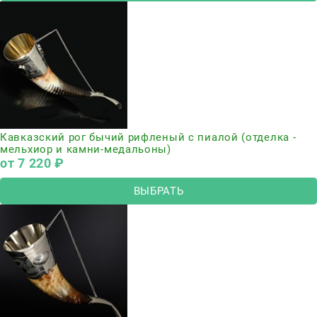
Кавказский рог бычий рифленый с пиалой (отделка -
мельхиор и камни-медальоны)
от
7 220
 ₽
ВЫБРАТЬ