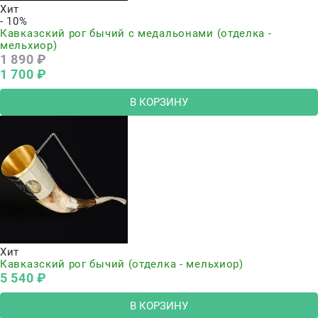
Хит
- 10%
Кавказский рог бычий с медальонами (отделка -
мельхиор)
1 890
 ₽
1 700
 ₽
В КОРЗИНУ
Хит
Кавказский рог бычий (отделка - мельхиор)
5 540
 ₽
В КОРЗИНУ