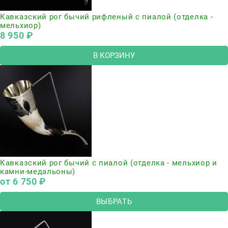
Кавказский рог бычий рифленый с пиалой (отделка -
мельхиор)
8 950
 ₽
В КОРЗИНУ
Кавказский рог бычий с пиалой (отделка - мельхиор и
камни-медальоны)
от
6 750
 ₽
ВЫБРАТЬ