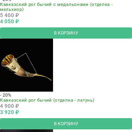
Кавказский рог бычий с медальонами (отделка -
мельхиор)
5 400
 ₽
4 050
 ₽
В КОРЗИНУ
- 20%
Кавказский рог бычий (отделка - латунь)
4 900
 ₽
3 920
 ₽
В КОРЗИНУ