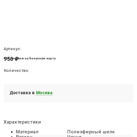
Нет в наличии
Артикул:
950
 ₽
+30 бонусов на бонусную карту
Количество:
Доставка в
Москва
Характеристики
Материал
Полиэфирный шелк