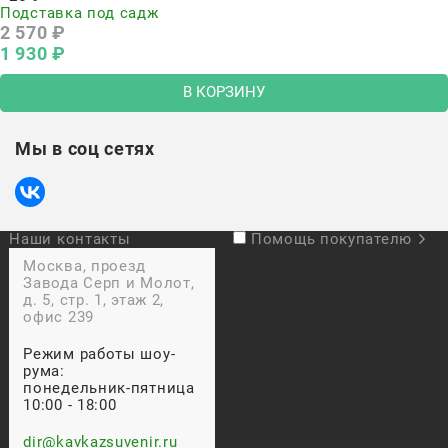
Подставка под садж
2 570
 ₽
1 930
 ₽
В КОРЗИНУ
Мы в соц сетях
Наши контакты
Помощь покупателю
Москва, проезд
Завода Серп и Молот,
д. 5, стр. 1, этаж 2,
офис 239
Режим работы шоу-
рума:
понедельник-пятница
10:00 - 18:00
dir@kavkazsuvenir.ru