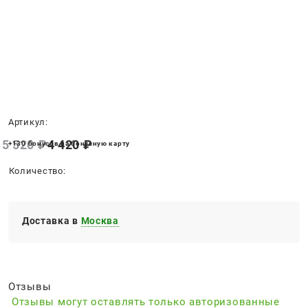
Нет в наличии
Артикул:
5 520
 ₽
4 420
 ₽
+130 бонусов на бонусную карту
Количество:
Доставка в
Москва
Отзывы
Отзывы могут оставлять только авторизованные