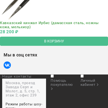
Кавказский кинжал Ирбис (дамасская сталь, ножны
кожа, мельхиор)
28 200
 ₽
В КОРЗИНУ
Мы в соц сетях
Наши контакты
Помощь
Личный
Москва, проезд
покупателю
кабинет
Завода Серп и
Молот, д. 5, стр. 1,
этаж 2, офис 239
Режим работы шоу-