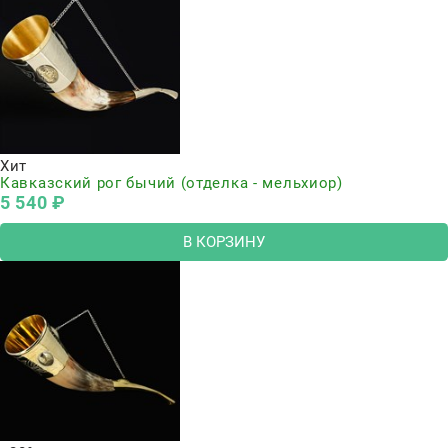
Хит
Кавказский рог бычий (отделка - мельхиор)
5 540
 ₽
В КОРЗИНУ