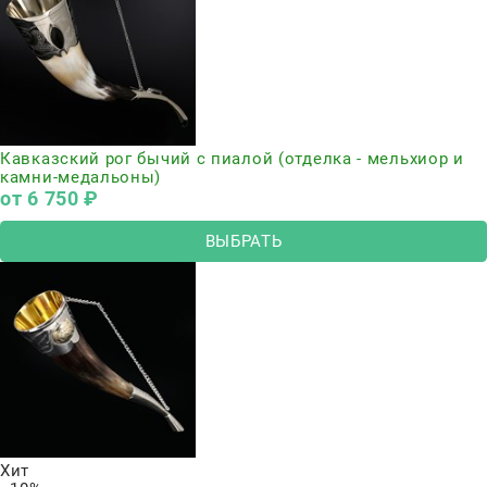
Кавказский рог бычий с пиалой (отделка - мельхиор и
камни-медальоны)
от
6 750
 ₽
ВЫБРАТЬ
Хит