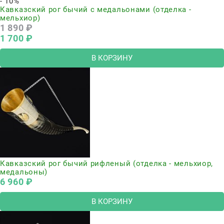
- 10%
Кавказский рог бычий с медальонами (отделка -
мельхиор)
1 890
 ₽
1 700
 ₽
В КОРЗИНУ
Кавказский рог бычий рифленый (отделка - мельхиор,
медальоны)
6 960
 ₽
В КОРЗИНУ