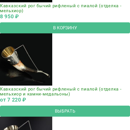
Кавказский рог бычий рифленый с пиалой (отделка -
мельхиор)
8 950
 ₽
В КОРЗИНУ
Кавказский рог бычий рифленый с пиалой (отделка -
мельхиор и камни-медальоны)
от
7 220
 ₽
ВЫБРАТЬ