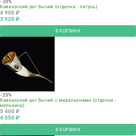
- 20%
Кавказский рог бычий (отделка - латунь)
4 900
 ₽
3 920
 ₽
В КОРЗИНУ
- 25%
Кавказский рог бычий с медальонами (отделка -
мельхиор)
5 400
 ₽
4 050
 ₽
В КОРЗИНУ