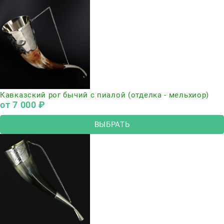
Кавказский рог бычий с пиалой (отделка - мельхиор)
от
7 000
 ₽
ВЫБРАТЬ