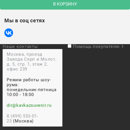
В КОРЗИНУ
Мы в соц сетях
Наши контакты
Помощь покупателю
Москва, проезд
Завода Серп и Молот,
д. 5, стр. 1, этаж 2,
офис 239
Режим работы шоу-
рума:
понедельник-пятница
10:00 - 18:00
dir@kavkazsuvenir.ru
8 (499) 553-01-
23
(Москва)