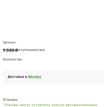
Нет в наличии
Артикул:
9 000
 ₽
+270 бонусов на бонусную карту
Количество:
Доставка в
Москва
Отзывы
Отзывы могут оставлять только авторизованные