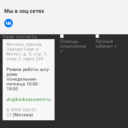
Мы в соц сетях
Наши контакты
Помощь
Личный
Москва, проезд
покупателю
кабинет
Завода Серп и
Молот, д. 5, стр. 1,
этаж 2, офис 239
Режим работы шоу-
рума:
понедельник-
пятница 10:00 -
18:00
dir@kavkazsuvenir.ru
8 (499) 553-01-
23
(Москва)
Прием звонков: