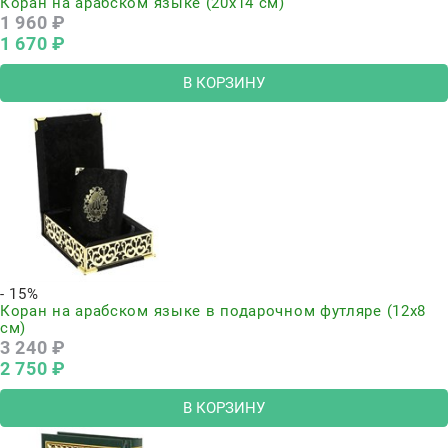
Коран на арабском языке (20х14 см)
1 960
 ₽
1 670
 ₽
В КОРЗИНУ
- 15%
Коран на арабском языке в подарочном футляре (12х8
см)
3 240
 ₽
2 750
 ₽
В КОРЗИНУ