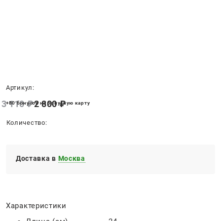
Нет в наличии
Артикул:
3 110
 ₽
2 800
 ₽
+80 бонусов на бонусную карту
Количество:
Доставка в
Москва
Характеристики