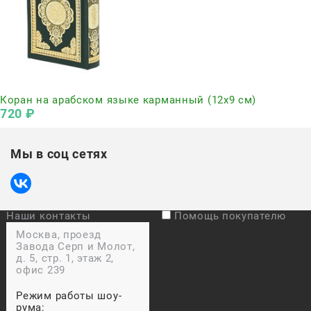
Нет в наличии
Коран на арабском языке карманный (12х9 см)
720
 ₽
Мы в соц сетях
Наши контакты
Помощь покупателю
Москва, проезд
Завода Серп и Молот,
д. 5, стр. 1, этаж 2,
офис 239
Режим работы шоу-
рума: