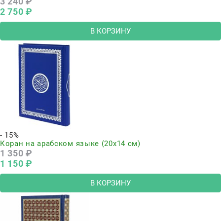
3 240
 ₽
2 750
 ₽
В КОРЗИНУ
- 15%
Коран на арабском языке (20х14 см)
1 350
 ₽
1 150
 ₽
В КОРЗИНУ