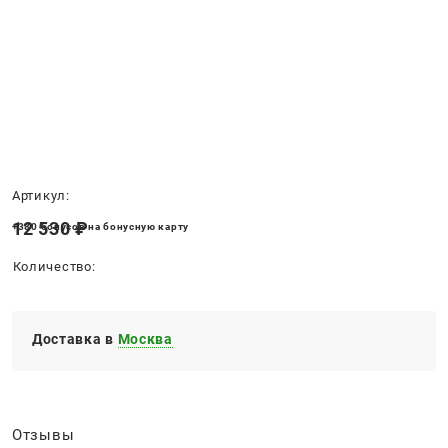
Нет в наличии
Артикул:
12 530
 ₽
+380 бонусов на бонусную карту
Количество:
Доставка в
Москва
Отзывы