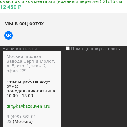
смыслов и комментарии (кожаный переплет) 21х15 см
12 450
 ₽
Мы в соц сетях
Наши контакты
Помощь покупателю
Москва, проезд
Завода Серп и Молот,
д. 5, стр. 1, этаж 2,
офис 239
Режим работы шоу-
рума:
понедельник-пятница
10:00 - 18:00
dir@kavkazsuvenir.ru
8 (499) 553-01-
23
(Москва)