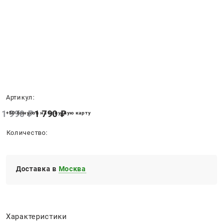
Нет в наличии
Артикул:
1 990
 ₽
1 790
 ₽
+50 бонусов на бонусную карту
Количество:
Доставка в
Москва
Характеристики