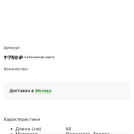
Нет в наличии
Артикул:
1 750
 ₽
+50 бонусов на бонусную карту
Количество:
Доставка в
Москва
Характеристики
Длина (см)
68