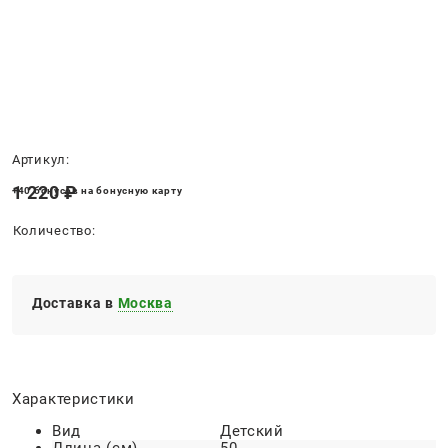
Нет в наличии
Артикул:
1 220
 ₽
+40 бонусов на бонусную карту
Количество:
Доставка в
Москва
Характеристики
Вид
Детский