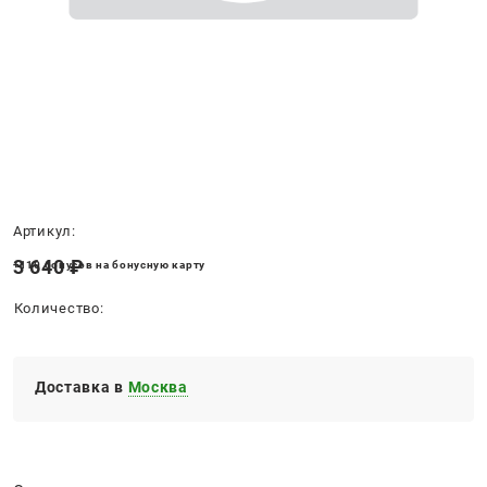
Нет в наличии
Артикул:
3 640
 ₽
+110 бонусов на бонусную карту
Количество:
Доставка в
Москва