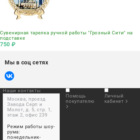
Нет в наличии
Сувенирная тарелка ручной работы "Грозный Сити" на
подставке
750
 ₽
Мы в соц сетях
Наши контакты
Помощь
Личный
Москва, проезд
покупателю
кабинет
Завода Серп и
Молот, д. 5, стр. 1,
этаж 2, офис 239
Режим работы шоу-
рума:
понедельник-