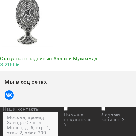
Нет в наличии
Статуэтка с надписью Аллах и Мухаммад
3 200
 ₽
Мы в соц сетях
Наши контакты
Помощь
Личный
Москва, проезд
покупателю
кабинет
Завода Серп и
Молот, д. 5, стр. 1,
этаж 2, офис 239