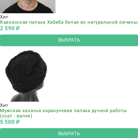
Хит
Кавказская папаха Хабиба белая из натуральной овчины
2 590
 ₽
ВЫБРАТЬ
Хит
Мужская казачья каракулевая папаха ручной работы
(сорт - валек)
5 500
 ₽
ВЫБРАТЬ