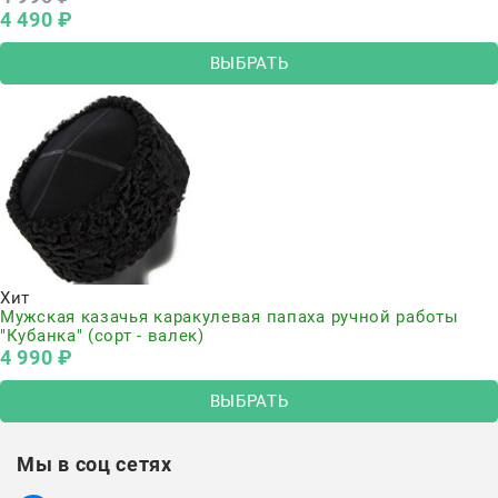
4 490
 ₽
ВЫБРАТЬ
Хит
Мужская казачья каракулевая папаха ручной работы
"Кубанка" (сорт - валек)
4 990
 ₽
ВЫБРАТЬ
Мы в соц сетях