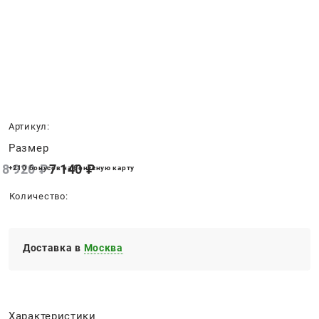
Нет в наличии
Артикул:
Размер
8 920
 ₽
7 140
 ₽
+210 бонусов на бонусную карту
Количество:
Доставка в
Москва
Характеристики