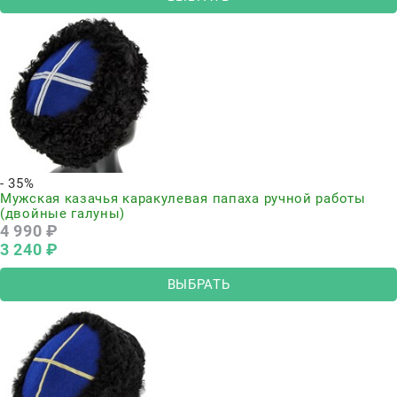
- 35%
Мужская казачья каракулевая папаха ручной работы
(двойные галуны)
4 990
 ₽
3 240
 ₽
ВЫБРАТЬ