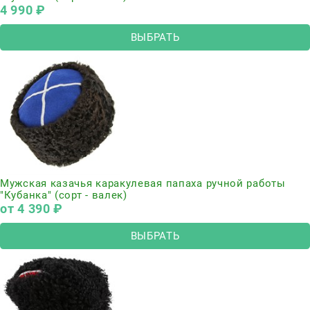
4 990
 ₽
ВЫБРАТЬ
Мужская казачья каракулевая папаха ручной работы
"Кубанка" (сорт - валек)
от
4 390
 ₽
ВЫБРАТЬ