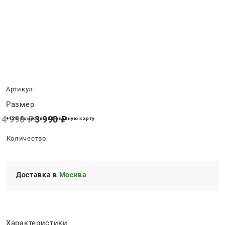
Нет в наличии
Артикул:
Размер
4 990
 ₽
3 990
 ₽
+120 бонусов на бонусную карту
Количество:
Доставка в
Москва
Характеристики