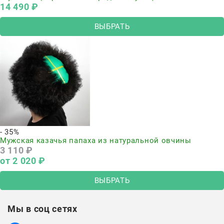
14 490
 ₽
ВЫБРАТЬ
- 35%
Мужская казачья папаха из натуральной овчины
3 110
 ₽
от
2 020
 ₽
ВЫБРАТЬ
Мы в соц сетях