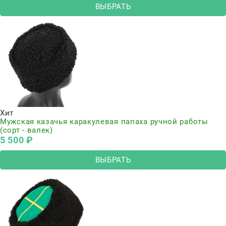
ВЫБРАТЬ
Хит
Мужская казачья каракулевая папаха ручной работы
(сорт - валек)
5 500
 ₽
ВЫБРАТЬ