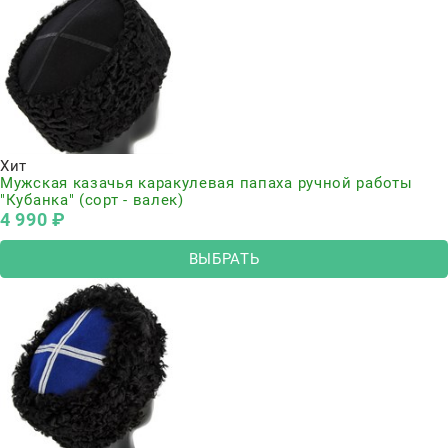
Хит
Мужская казачья каракулевая папаха ручной работы
"Кубанка" (сорт - валек)
4 990
 ₽
ВЫБРАТЬ