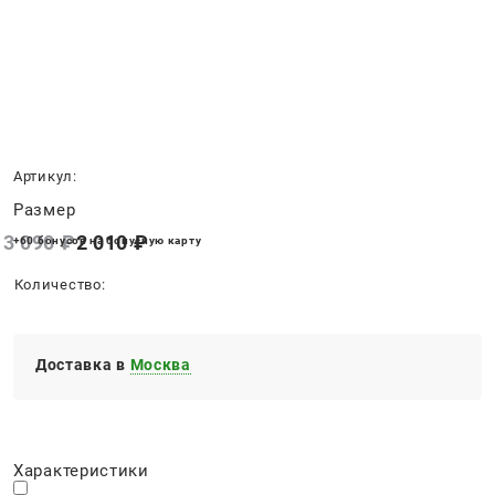
Нет в наличии
Артикул:
Размер
3 090
 ₽
2 010
 ₽
+60 бонусов на бонусную карту
Количество:
Доставка в
Москва
Характеристики