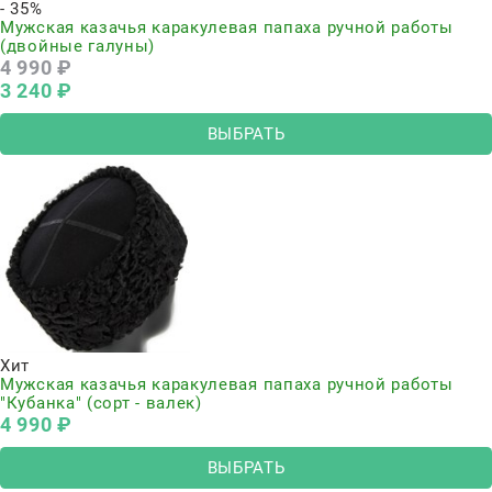
- 35%
Мужская казачья каракулевая папаха ручной работы
(двойные галуны)
4 990
 ₽
3 240
 ₽
ВЫБРАТЬ
Хит
Мужская казачья каракулевая папаха ручной работы
"Кубанка" (сорт - валек)
4 990
 ₽
ВЫБРАТЬ