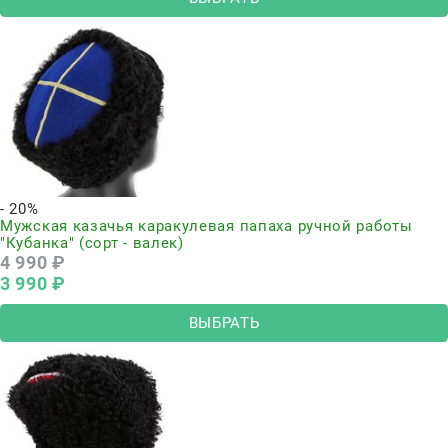
- 20%
Мужская казачья каракулевая папаха ручной работы
"Кубанка" (сорт - валек)
4 990
 ₽
3 990
 ₽
ВЫБРАТЬ