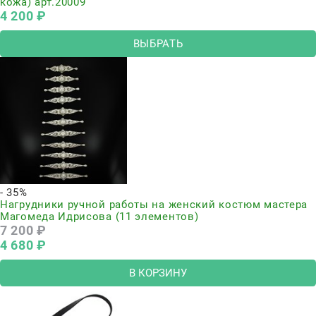
кожа) арт.20009
4 200
 ₽
ВЫБРАТЬ
- 35%
Нагрудники ручной работы на женский костюм мастера
Магомеда Идрисова (11 элементов)
7 200
 ₽
4 680
 ₽
В КОРЗИНУ