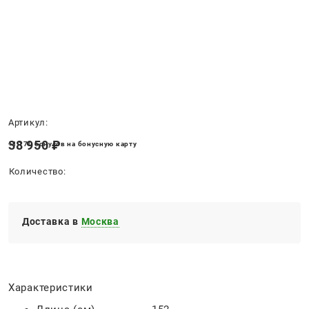
Нет в наличии
Артикул:
38 950
 ₽
+1 170 бонусов на бонусную карту
Количество:
Доставка в
Москва
Характеристики