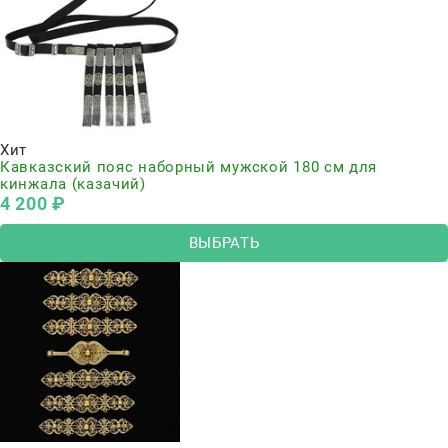
Хит
Кавказский пояс наборный мужской 180 см для
кинжала (казачий)
4 200
 ₽
ВЫБРАТЬ