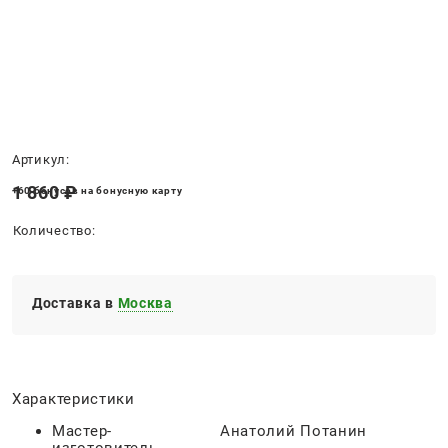
Нет в наличии
Артикул:
1 860
 ₽
+60 бонусов на бонусную карту
Количество:
Доставка в
Москва
Характеристики
Мастер-
Анатолий Потанин