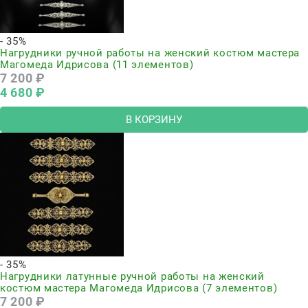
- 35%
Нагрудники ручной работы на женский костюм мастера
Магомеда Идрисова (11 элементов)
7 200
 ₽
4 680
 ₽
В КОРЗИНУ
- 35%
Нагрудники латунные ручной работы на женский
костюм мастера Магомеда Идрисова (7 элементов)
7 200
 ₽