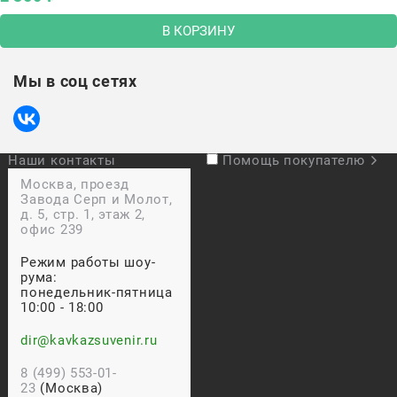
В КОРЗИНУ
Мы в соц сетях
Наши контакты
Помощь покупателю
Москва, проезд
Завода Серп и Молот,
д. 5, стр. 1, этаж 2,
офис 239
Режим работы шоу-
рума:
понедельник-пятница
10:00 - 18:00
dir@kavkazsuvenir.ru
8 (499) 553-01-
23
(Москва)