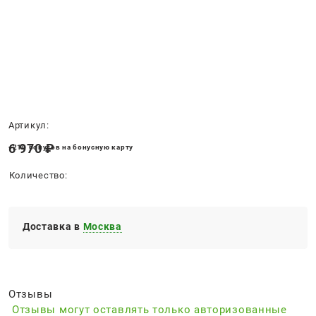
Нет в наличии
Артикул:
6 970
 ₽
+210 бонусов на бонусную карту
Количество:
Доставка в
Москва
Отзывы
Отзывы могут оставлять только авторизованные