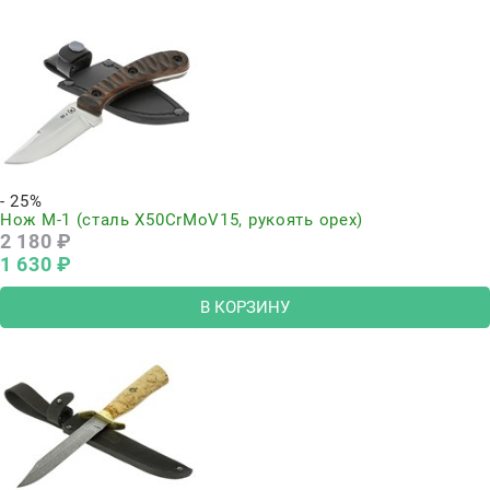
- 25%
Нож М-1 (сталь Х50CrMoV15, рукоять орех)
2 180
 ₽
1 630
 ₽
В КОРЗИНУ