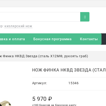
ер:
кизлярский нож
авка и оплата
Бонусная программа
Контакты
ж Финка НКВД Звезда (сталь Х12МФ, рукоять граб)
НОЖ ФИНКА НКВД ЗВЕЗДА (СТАЛЬ
Артикул:
15346
5 970
 ₽
+180 бонусов на бонусную карту