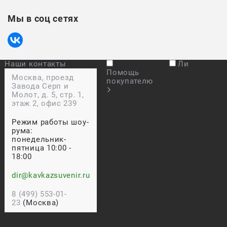
Мы в соц сетях
Наши контакты
Ли
Помощь
Москва, проезд
покупателю
Завода Серп и
Молот, д. 5, стр. 1,
этаж 2, офис 239
Режим работы шоу-
рума:
понедельник-
пятница 10:00 -
18:00
dir@kavkazsuvenir.ru
8 (499) 553-01-
23
(Москва)
Прием звонков: