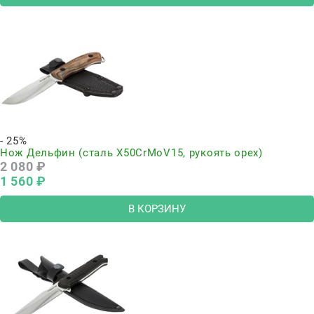
- 25%
Нож Дельфин (сталь Х50CrMoV15, рукоять орех)
2 080
 ₽
1 560
 ₽
В КОРЗИНУ