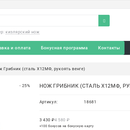
ер:
кизлярский нож
авка и оплата
Бонусная программа
Контакты
ж Грибник (сталь Х12МФ, рукоять венге)
НОЖ ГРИБНИК (СТАЛЬ Х12МФ, РУ
- 25%
Артикул:
18681
3 430
 ₽
4 580
 ₽
+100 бонусов на бонусную карту