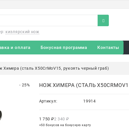
ер:
кизлярский нож
авка и оплата
Бонусная программа
Контакты
ж Химера (сталь Х50CrMoV15, рукоять черный граб)
НОЖ ХИМЕРА (СТАЛЬ Х50CRMOV15
- 25%
Артикул:
19914
1 750
 ₽
2 340
 ₽
+50 бонусов на бонусную карту