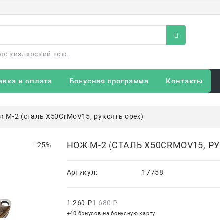
ер:
кизлярский нож
авка и оплата
Бонусная программа
Контакты
ж М-2 (сталь Х50CrMoV15, рукоять орех)
НОЖ М-2 (СТАЛЬ Х50CRMOV15, РУ
- 25%
Артикул:
17758
1 260
 ₽
1 680
 ₽
+40 бонусов на бонусную карту