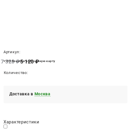
Нет в наличии
Артикул:
7 320
 ₽
5 120
 ₽
+150 бонусов на бонусную карту
Количество:
Доставка в
Москва
Характеристики