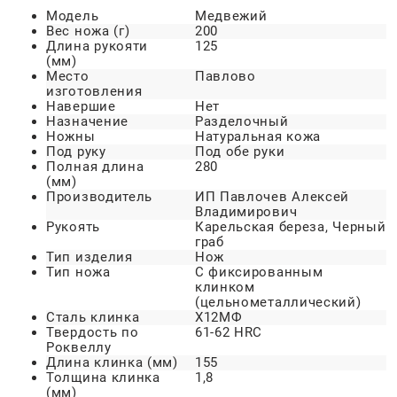
Модель
Медвежий
Вес ножа (г)
200
Длина рукояти
125
(мм)
Место
Павлово
изготовления
Навершие
Нет
Назначение
Разделочный
Ножны
Натуральная кожа
Под руку
Под обе руки
Полная длина
280
(мм)
Производитель
ИП Павлочев Алексей
Владимирович
Рукоять
Карельская береза, Черный
граб
Тип изделия
Нож
Тип ножа
С фиксированным
клинком
(цельнометаллический)
Сталь клинка
Х12МФ
Твердость по
61-62 HRC
Роквеллу
Длина клинка (мм)
155
Толщина клинка
1,8
(мм)