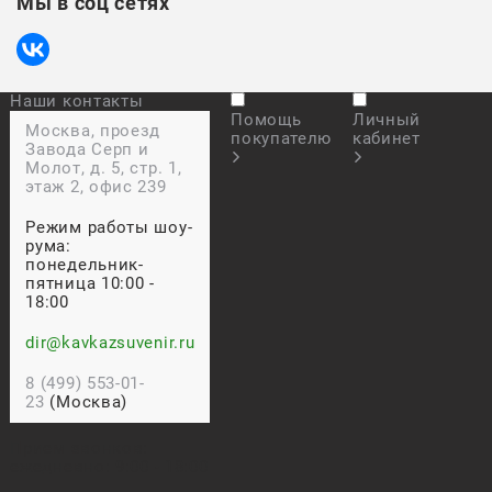
Мы в соц сетях
Наши контакты
Помощь
Личный
Москва, проезд
покупателю
кабинет
Завода Серп и
Молот, д. 5, стр. 1,
этаж 2, офис 239
Режим работы шоу-
рума:
понедельник-
пятница 10:00 -
18:00
dir@kavkazsuvenir.ru
8 (499) 553-01-
23
(Москва)
Прием звонков:
ежедневно: 9:00 - 18:00