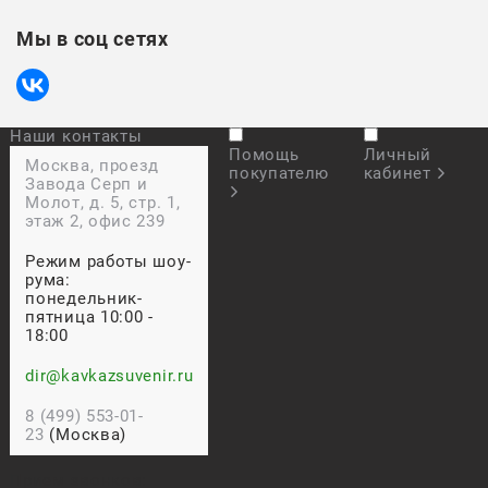
Мы в соц сетях
Наши контакты
Помощь
Личный
Москва, проезд
покупателю
кабинет
Завода Серп и
Молот, д. 5, стр. 1,
этаж 2, офис 239
Режим работы шоу-
рума:
понедельник-
пятница 10:00 -
18:00
dir@kavkazsuvenir.ru
8 (499) 553-01-
23
(Москва)
Прием звонков: