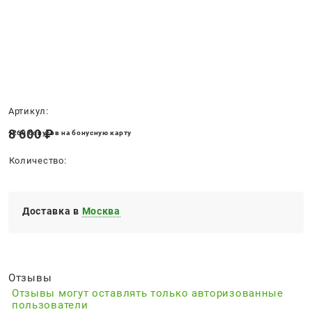
Нет в наличии
Артикул:
8 600
 ₽
+260 бонусов на бонусную карту
Количество:
Доставка в
Москва
Отзывы
Отзывы могут оставлять только авторизованные
пользователи