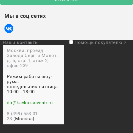
Мы в соц сетях
Наши контакты
Помощь покупателю
Москва, проезд
Завода Серп и Молот,
д. 5, стр. 1, этаж 2,
офис 239
Режим работы шоу-
рума:
понедельник-пятница
10:00 - 18:00
dir@kavkazsuvenir.ru
8 (499) 553-01-
23
(Москва)
Прием звонков: