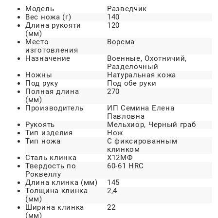
Модель
Разведчик
Вес ножа (г)
140
Длина рукояти
120
(мм)
Место
Ворсма
изготовления
Назначение
Военные, Охотничий,
Разделочный
Ножны
Натуральная кожа
Под руку
Под обе руки
Полная длина
270
(мм)
Производитель
ИП Семина Елена
Павловна
Рукоять
Мельхиор, Черный граб
Тип изделия
Нож
Тип ножа
С фиксированным
клинком
Сталь клинка
Х12МФ
Твердость по
60-61 HRC
Роквеллу
Длина клинка (мм)
145
Толщина клинка
2,4
(мм)
Ширина клинка
22
(мм)