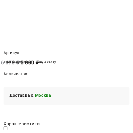
Нет в наличии
Артикул:
6 670
 ₽
5 000
 ₽
+150 бонусов на бонусную карту
Количество:
Доставка в
Москва
Характеристики