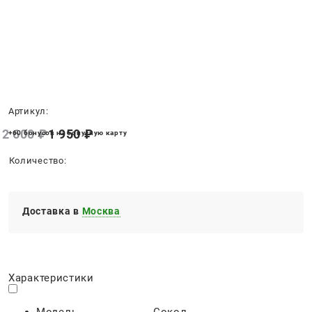
Нет в наличии
Артикул:
2 600
 ₽
1 950
 ₽
+60 бонусов на бонусную карту
Количество:
Доставка в
Москва
Характеристики