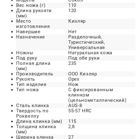
Модель
Сокол
Вес ножа (г)
110
Длина рукояти
120
(мм)
Место
Кизляр
изготовления
Навершие
Нет
Назначение
Разделочный,
Туристический,
Универсальная
Ножны
Натуральная кожа
Под руку
Под обе руки
Полная длина
235
(мм)
Производитель
ООО Кизляр
Рукоять
Орех
Тип изделия
Нож
Тип ножа
С фиксированным
клинком
(цельнометаллический)
Сталь клинка
AUS-8
Твердость по
55-57 HRC
Роквеллу
Длина клинка (мм)
115
Толщина клинка
2,8
(мм)
Ширина клинка
27