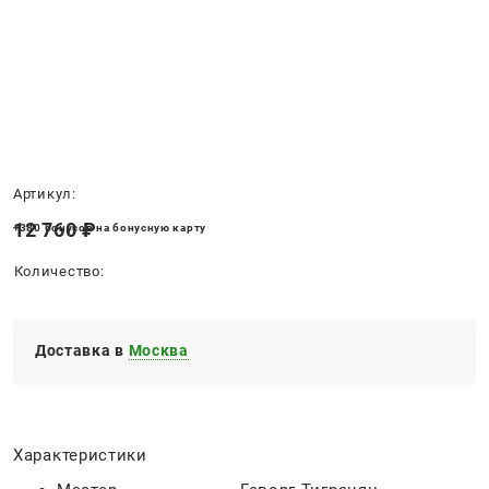
Нет в наличии
Артикул:
12 760
 ₽
+380 бонусов на бонусную карту
Количество:
Доставка в
Москва
Характеристики