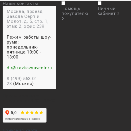
Наши контакты
Помощь
Личный
Москва, проезд
покупателю
кабинет
Завода Серп и
Молот, д. 5, стр. 1,
этаж 2, офис 239
Режим работы шоу-
рума:
понедельник-
пятница 10:00 -
18:00
dir@kavkazsuvenir.ru
8 (499) 553-01-
23
(Москва)
Прием звонков:
ежедневно: 9:00 - 18:00
Бонусная карта