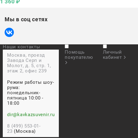
1 360
 ₽
Мы в соц сетях
Наши контакты
Помощь
Личный
Москва, проезд
покупателю
кабинет
Завода Серп и
Молот, д. 5, стр. 1,
этаж 2, офис 239
Режим работы шоу-
рума:
понедельник-
пятница 10:00 -
18:00
dir@kavkazsuvenir.ru
8 (499) 553-01-
23
(Москва)