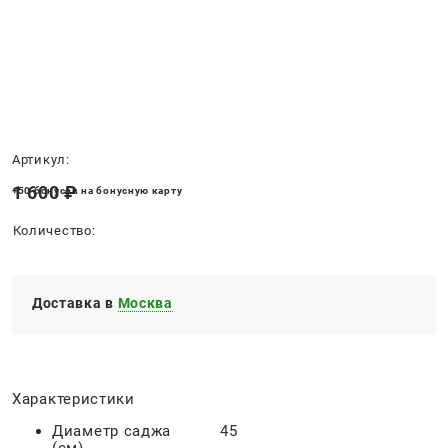
Нет в наличии
Артикул:
1 600
 ₽
+50 бонусов на бонусную карту
Количество:
Доставка в
Москва
Характеристики
Диаметр саджа
45