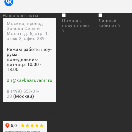
Наши контакты
Помощь
Личный
Москва, проезд
покупателю
кабинет
Завода Серп и
Молот, д. 5, стр. 1,
этаж 2, офис 239
Режим работы шоу-
рума:
понедельник-
пятница 10:00 -
18:00
dir@kavkazsuvenir.ru
8 (499) 553-01-
23
(Москва)
Прием звонков:
ежедневно: 9:00 - 18:00