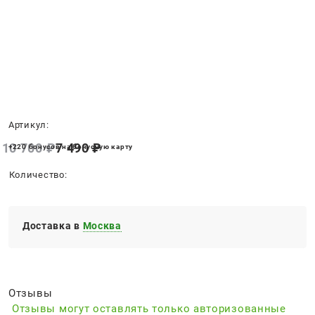
Нет в наличии
Артикул:
10 700
 ₽
7 490
 ₽
+220 бонусов на бонусную карту
Количество:
Доставка в
Москва
Отзывы
Отзывы могут оставлять только авторизованные