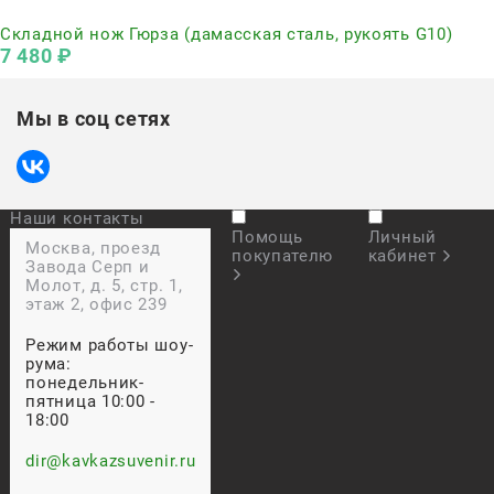
Нет в наличии
Складной нож Гюрза (дамасская сталь, рукоять G10)
7 480
 ₽
Мы в соц сетях
Наши контакты
Помощь
Личный
Москва, проезд
покупателю
кабинет
Завода Серп и
Молот, д. 5, стр. 1,
этаж 2, офис 239
Режим работы шоу-
рума:
понедельник-
пятница 10:00 -
18:00
dir@kavkazsuvenir.ru