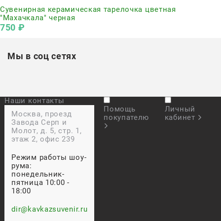
Сувенирная керамическая тарелочка цветная
"Махачкала" черная
750
 ₽
Мы в соц сетях
Наши контакты
Помощь
Личный
Москва, проезд
покупателю
кабинет
Завода Серп и
Молот, д. 5, стр. 1,
этаж 2, офис 239
Режим работы шоу-
рума:
понедельник-
пятница 10:00 -
18:00
dir@kavkazsuvenir.ru